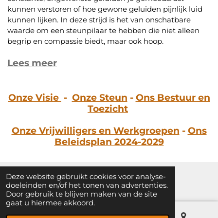
kunnen verstoren of hoe gewone geluiden pijnlijk luid
kunnen lijken. In deze strijd is het van onschatbare
waarde om een steunpilaar te hebben die niet alleen
begrip en compassie biedt, maar ook hoop.
Lees meer
Onze Visie
-
Onze Steun
-
Ons Bestuur en
Toezicht
Onze Vrijwilligers en Werkgroepen
-
Ons
Beleidsplan 2024-2029
Deze website gebruikt cookies voor analyse-
© 2024 - 2026 Tinnitus Associatie Nederland
doeleinden en/of het tonen van advertenties.
Door gebruik te blijven maken van de site
gaat u hiermee akkoord.