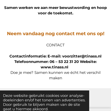
Samen werken we aan meer bewustwording en hoop
voor de toekomst.
Neem vandaag nog contact met ons op!
CONTACT
Contactinformatie:
E-mail: voorzitter@tinass.nl
Telefoonnummer: 06 – 53 22 31 20
Website:
www.tinass.nl
Doe je mee? Samen kunnen we écht het verschil
maken
Deze website gebruikt cookies voor analyse-
© 2024 - 2026 Tinnitus Associatie Nederland
doeleinden en/of het tonen van advertenties.
Door gebruik te blijven maken van de site
gaat u hiermee akkoord.