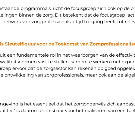
staande programma’s, richt de focusgroep zich ook op de on
kkelingen binnen de zorg. Dit betekent dat de focusgroep a
t netwerk van zorgprofessionals altijd toegang heeft tot rele
ls Sleutelfiguur voor de Toekomst van Zorgprofessionalis
ult een fundamentele rol in het waarborgen van de effectivite
kwaliteitsnormen vast te stellen, samen te werken met expert
cusgroep ervoor dat de zorgsector kan rekenen op goed opge
ele ontwikkeling van zorgprofessionals, maar ook aan de algeh
eving is het essentieel dat het zorgonderwijs zich aanpast
liteit’ is daarom onmisbaar voor het realiseren van een t