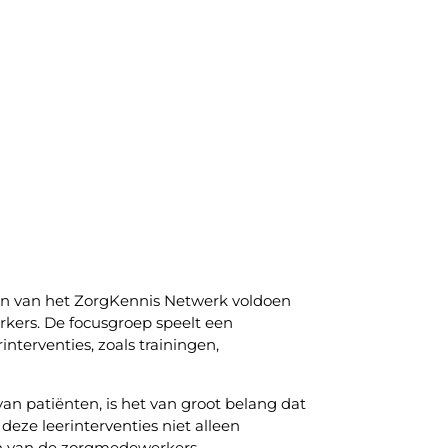
iten van het ZorgKennis Netwerk voldoen
rkers. De focusgroep speelt een
nterventies, zoals trainingen,
 van patiënten, is het van groot belang dat
deze leerinterventies niet alleen
en van de zorgmedewerkers.