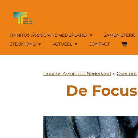
Ga
direct
naar
de
hoofdinhoud
TINNITUS ASSOCIATIE NEDERLAND
SAMEN STERK
STEUN ONS
ACTUEEL
CONTACT
Tinnitus Associatie Nederland
»
Over ons
De Focus