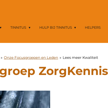
TINNITUS
HULP BIJ TINNITUS
HELPERS
»
Onze Focusgroepen en Leden
»
Lees meer Kwaliteit
groep ZorgKennis 