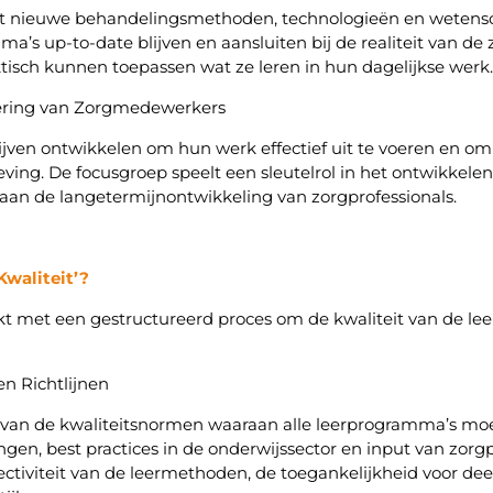
met nieuwe behandelingsmethoden, technologieën en wetensc
s up-to-date blijven en aansluiten bij de realiteit van de z
ktisch kunnen toepassen wat ze leren in hun dagelijkse werk.
ering van Zorgmedewerkers
ijven ontwikkelen om hun werk effectief uit te voeren en o
ving. De focusgroep speelt een sleutelrol in het ontwikkele
n aan de langetermijnontwikkeling van zorgprofessionals.
waliteit’?
kt met een gestructureerd proces om de kwaliteit van de lee
en Richtlijnen
 van de kwaliteitsnormen waaraan alle leerprogramma’s mo
en, best practices in de onderwijssector en input van zorgp
effectiviteit van de leermethoden, de toegankelijkheid voor 