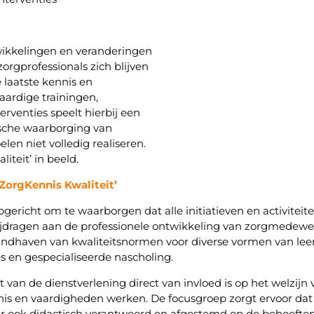
wikkelingen en veranderingen
zorgprofessionals zich blijven
 laatste kennis en
ardige trainingen,
erventies speelt hierbij een
tische waarborging van
len niet volledig realiseren.
teit’ in beeld.
ZorgKennis Kwaliteit’
opgericht om te waarborgen dat alle initiatieven en activite
 bijdragen aan de professionele ontwikkeling van zorgmedewe
andhaven van kwaliteitsnormen voor diverse vormen van leeri
s en gespecialiseerde nascholing.
it van de dienstverlening direct van invloed is op het welzijn
nis en vaardigheden werken. De focusgroep zorgt ervoor dat 
maar ook didactisch verantwoord en afgestemd op de behoeft